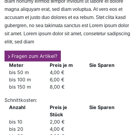
diam nonumy eirmod tempor invidunt ut labore et dolore
magna aliquyam erat, sed diam voluptua. At vero eos et
accusam et justo duo dolores et ea rebum. Stet clita kasd
gubergren, no sea takimata sanctus est Lorem ipsum dolor
sit amet. Lorem ipsum dolor sit amet, consetetur sadipscing
elitr, sed diam
Fragen zum Artikel?
Meter
Preis je m
Sie Sparen
bis 50 m
4,00 €
bis 100 m
6,00 €
bis 150 m
8,00 €
Schnittkosten:
Anzahl
Preis je
Sie Sparen
Stück
bis 10
2,00 €
bis 20
4,00 €