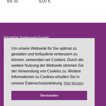
bis 30
6,00 €
BAVARIA Stahlhandel GmbH
Maffeistr. 10
Um unsere Webseite für Sie optimal zu
85254 Sulzemoos
gestalten und fortlaufend verbessern zu
Tel.: 08135 - 93 77 32-0
können, verwenden wir Cookies. Durch die
Mail: info@bavaria-stahlhandel.de
weitere Nutzung der Webseite stimmen Sie
der Verwendung von Cookies zu. Weitere
Kontakt
Informationen zu Cookies erhalten Sie in
Datenschutz
unserer Datenschutzerklärung
Hier klicken
Impressum
Verstanden